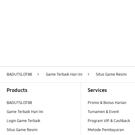
Layer Popup Close
BADUTSLOT88
>
Game Terbaik Hari Ini
>
Situs Game Resmi
Footer Navigation
Products
Services
BADUTSLOT88
Promo & Bonus Harian
Game Terbaik Hari Ini
Turnamen & Event
Login Game Terbaik
Program VIP & Cashback
Situs Game Resmi
Metode Pembayaran