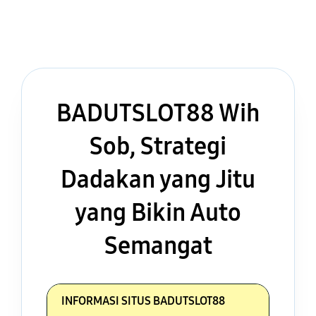
BADUTSLOT88 Wih
Sob, Strategi
Dadakan yang Jitu
yang Bikin Auto
Semangat
INFORMASI SITUS BADUTSLOT88