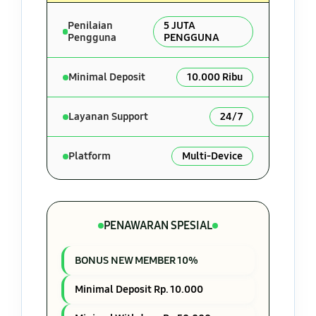
Penilaian
5 JUTA
Pengguna
PENGGUNA
Minimal Deposit
10.000 Ribu
Layanan Support
24/7
Platform
Multi-Device
PENAWARAN SPESIAL
BONUS NEW MEMBER 10%
Minimal Deposit Rp. 10.000