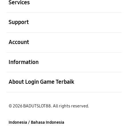
Services
Buka
Support
Buka
Account
Buka
Information
Buka
About Login Game Terbaik
© 2026 BADUTSLOT88. All rights reserved.
Indonesia / Bahasa Indonesia