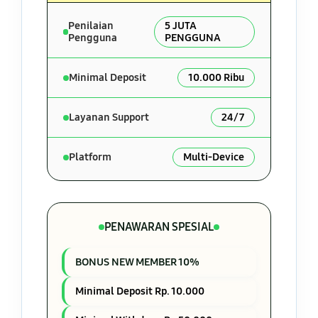
Penilaian
5 JUTA
Pengguna
PENGGUNA
Minimal Deposit
10.000 Ribu
Layanan Support
24/7
Platform
Multi-Device
PENAWARAN SPESIAL
BONUS NEW MEMBER 10%
Minimal Deposit Rp. 10.000