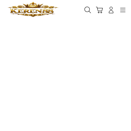
Skip
to
Cari
Troli
Login
Navigation
content