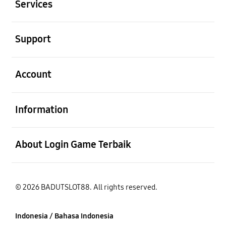
Services
Buka
Support
Buka
Account
Buka
Information
Buka
About Login Game Terbaik
© 2026 BADUTSLOT88. All rights reserved.
Indonesia / Bahasa Indonesia