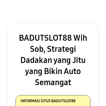
BADUTSLOT88 Wih
Sob, Strategi
Dadakan yang Jitu
yang Bikin Auto
Semangat
INFORMASI SITUS BADUTSLOT88