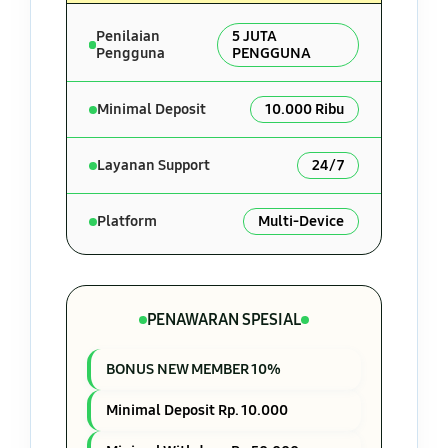
Penilaian
5 JUTA
Pengguna
PENGGUNA
Minimal Deposit
10.000 Ribu
Layanan Support
24/7
Platform
Multi-Device
PENAWARAN SPESIAL
BONUS NEW MEMBER 10%
Minimal Deposit Rp. 10.000