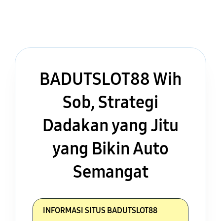
BADUTSLOT88 Wih
Sob, Strategi
Dadakan yang Jitu
yang Bikin Auto
Semangat
INFORMASI SITUS BADUTSLOT88