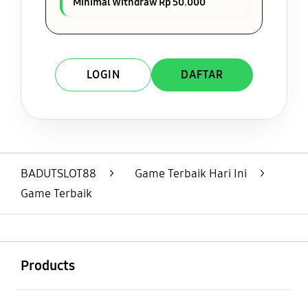
Minimal Withdraw Rp 50.000
LOGIN
DAFTAR
Layer Popup Close
BADUTSLOT88
>
Game Terbaik Hari Ini
>
Game Terbaik
Buka
Footer Navigation
Products
Buka