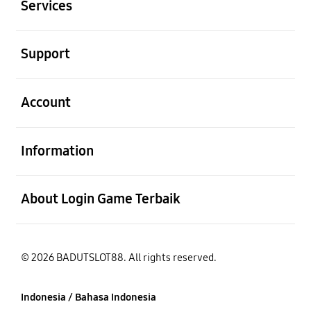
Services
Buka
Support
Buka
Account
Buka
Information
Buka
About Login Game Terbaik
© 2026 BADUTSLOT88. All rights reserved.
Indonesia / Bahasa Indonesia