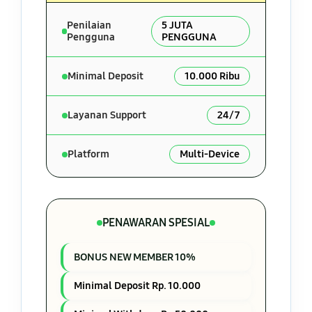
Penilaian
5 JUTA
Pengguna
PENGGUNA
Minimal Deposit
10.000 Ribu
Layanan Support
24/7
Platform
Multi-Device
PENAWARAN SPESIAL
BONUS NEW MEMBER 10%
Minimal Deposit Rp. 10.000