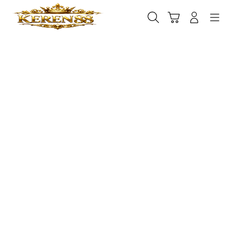
Skip
to
Cari
Troli
Login
Navigation
content