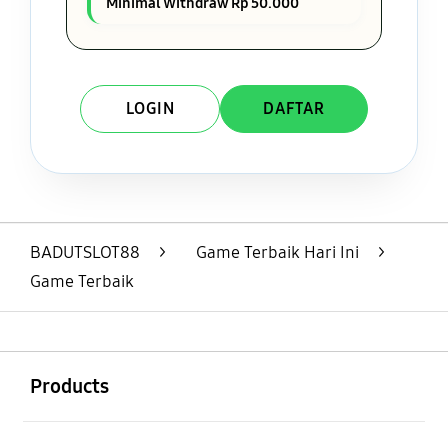
Minimal Withdraw Rp 50.000
LOGIN
DAFTAR
Layer Popup Close
BADUTSLOT88
>
Game Terbaik Hari Ini
>
Game Terbaik
Buka
Footer Navigation
Products
Buka