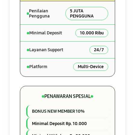
Penilaian
5 JUTA
Pengguna
PENGGUNA
Minimal Deposit
10.000 Ribu
Layanan Support
24/7
Platform
Multi-Device
PENAWARAN SPESIAL
BONUS NEW MEMBER 10%
Minimal Deposit Rp. 10.000