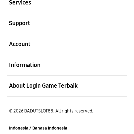
Services
Buka
Support
Buka
Account
Buka
Information
Buka
About Login Game Terbaik
© 2026 BADUTSLOT88. All rights reserved.
Indonesia / Bahasa Indonesia